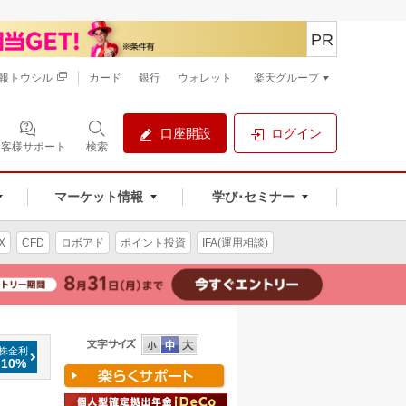
PR
報トウシル
カード
銀行
ウォレット
楽天グループ
口座開設
ログイン
お客様サポート
検索
マーケット情報
学び･セミナー
X
CFD
ロボアド
ポイント投資
IFA(運用相談)
株金利
.10%