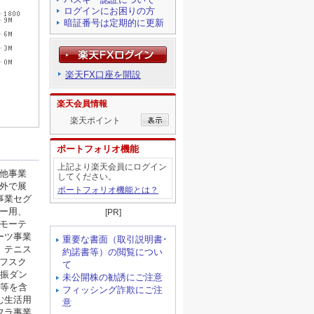
ログインにお困りの方
暗証番号は定期的に更新
楽天FX口座を開設
楽天会員情報
楽天ポイント
ポートフォリオ機能
上記より楽天会員にログイン
してください。
ポートフォリオ機能とは？
[PR]
重要な書面（取引説明書･
約諾書等）の閲覧につい
て
未公開株の勧誘にご注意
フィッシング詐欺にご注
意