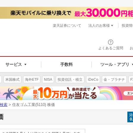
楽天証券について
法人のお客様
投資情
よくあるご質問
サービス
手数料
ツール・アプリ
米国株式
海外ETF
NISA
投資信託・積立
iDeCo
金・プラチナ
F
検索
> 住友ゴム工業(5110) 株価
価
貸
0