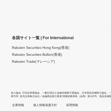
各国サイト一覧 | For International
Rakuten Securities Hong Kong(香港)
Rakuten Securities Bullion(香港)
Rakuten Trade(マレーシア)
加入協会
日本証券業協会
、
一般社団法人金融先物取引業協会
、
日本商品先物取引協会
、
商号等
楽天証券株式会社／金融商品取引業者 関東財務局長（金商）第195号、商品先物
企業情報
個人情報保護方針
採用情報