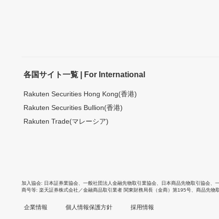
各国サイト一覧 | For International
Rakuten Securities Hong Kong(香港)
Rakuten Securities Bullion(香港)
Rakuten Trade(マレーシア)
加入協会
日本証券業協会
、
一般社団法人金融先物取引業協会
、
日本商品先物取引協会
、
商号等
楽天証券株式会社／金融商品取引業者 関東財務局長（金商）第195号、商品先物
企業情報
個人情報保護方針
採用情報