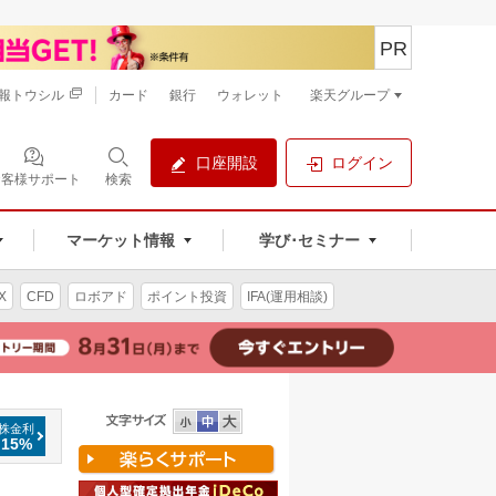
PR
報トウシル
カード
銀行
ウォレット
楽天グループ
口座開設
ログイン
お客様サポート
検索
マーケット情報
学び･セミナー
X
CFD
ロボアド
ポイント投資
IFA(運用相談)
株金利
.15%