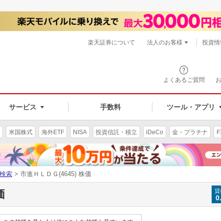
楽天証券について
法人のお客様
投資情
よくあるご質問
サービス
手数料
ツール・アプリ
米国株式
海外ETF
NISA
投資信託・積立
iDeCo
金・プラチナ
F
検索
> 市進ＨＬＤＧ(4645) 株価
価
貸
0