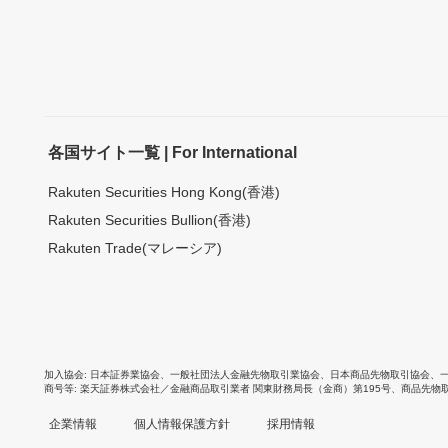
各国サイト一覧 | For International
Rakuten Securities Hong Kong(香港)
Rakuten Securities Bullion(香港)
Rakuten Trade(マレーシア)
加入協会
日本証券業協会
、
一般社団法人金融先物取引業協会
、
日本商品先物取引協会
、
商号等
楽天証券株式会社／金融商品取引業者 関東財務局長（金商）第195号、商品先物
企業情報
個人情報保護方針
採用情報