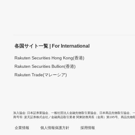
各国サイト一覧 | For International
Rakuten Securities Hong Kong(香港)
Rakuten Securities Bullion(香港)
Rakuten Trade(マレーシア)
加入協会
日本証券業協会
、
一般社団法人金融先物取引業協会
、
日本商品先物取引協会
、
商号等
楽天証券株式会社／金融商品取引業者 関東財務局長（金商）第195号、商品先物
企業情報
個人情報保護方針
採用情報