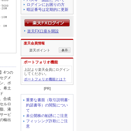
ログインにお困りの方
暗証番号は定期的に更新
楽天FX口座を開設
楽天会員情報
楽天ポイント
ポートフォリオ機能
上記より楽天会員にログイン
してください。
ポートフォリオ機能とは？
[PR]
重要な書面（取引説明書･
約諾書等）の閲覧につい
て
未公開株の勧誘にご注意
フィッシング詐欺にご注
意