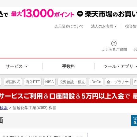
楽天証券について
法人のお客様
投資情
よくあるご質問
サービス
手数料
ツール・アプリ
米国株式
海外ETF
NISA
投資信託・積立
iDeCo
金・プラチナ
F
検索
> 信越化学工業(4063) 株価
価
貸
0