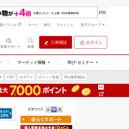
PR
報トウシル
カード
銀行
ウォレット
楽天グループ
口座開設
ログイン
お客様サポート
検索
マーケット情報
学び･セミナー
X
CFD
ロボアド
ポイント投資
IFA(運用相談)
株金利
.10%