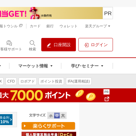
PR
報トウシル
カード
銀行
ウォレット
楽天グループ
口座開設
ログイン
お客様サポート
検索
マーケット情報
学び･セミナー
X
CFD
ロボアド
ポイント投資
IFA(運用相談)
株金利
.10%