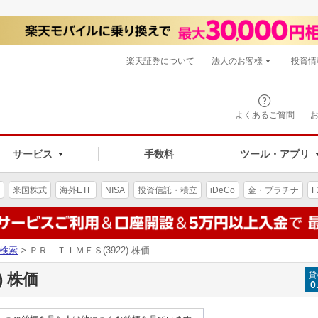
楽天証券について
法人のお客様
投資情
よくあるご質問
サービス
手数料
ツール・アプリ
米国株式
海外ETF
NISA
投資信託・積立
iDeCo
金・プラチナ
F
検索
> ＰＲ ＴＩＭＥＳ(3922) 株価
) 株価
貸
0