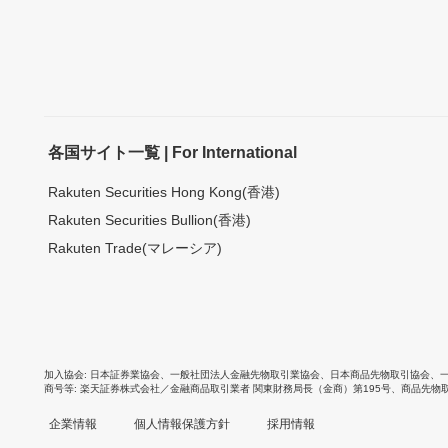
各国サイト一覧 | For International
Rakuten Securities Hong Kong(香港)
Rakuten Securities Bullion(香港)
Rakuten Trade(マレーシア)
加入協会
日本証券業協会
、
一般社団法人金融先物取引業協会
、
日本商品先物取引協会
、
商号等
楽天証券株式会社／金融商品取引業者 関東財務局長（金商）第195号、商品先物
企業情報
個人情報保護方針
採用情報