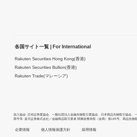
各国サイト一覧 | For International
Rakuten Securities Hong Kong(香港)
Rakuten Securities Bullion(香港)
Rakuten Trade(マレーシア)
加入協会
日本証券業協会
、
一般社団法人金融先物取引業協会
、
日本商品先物取引協会
、
商号等
楽天証券株式会社／金融商品取引業者 関東財務局長（金商）第195号、商品先物
企業情報
個人情報保護方針
採用情報