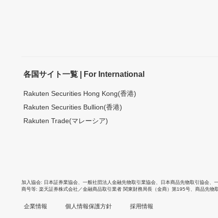
各国サイト一覧 | For International
Rakuten Securities Hong Kong(香港)
Rakuten Securities Bullion(香港)
Rakuten Trade(マレーシア)
加入協会
日本証券業協会
、
一般社団法人金融先物取引業協会
、
日本商品先物取引協会
、
商号等
楽天証券株式会社／金融商品取引業者 関東財務局長（金商）第195号、商品先物
企業情報
個人情報保護方針
採用情報