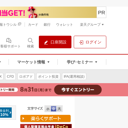
PR
報トウシル
カード
銀行
ウォレット
楽天グループ
口座開設
ログイン
お客様サポート
検索
マーケット情報
学び･セミナー
X
CFD
ロボアド
ポイント投資
IFA(運用相談)
株金利
.10%