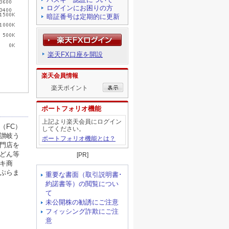
ログインにお困りの方
暗証番号は定期的に更新
楽天FX口座を開設
楽天会員情報
楽天ポイント
ポートフォリオ機能
上記より楽天会員にログイン
してください。
ポートフォリオ機能とは？
[PR]
重要な書面（取引説明書･
約諾書等）の閲覧につい
て
未公開株の勧誘にご注意
フィッシング詐欺にご注
意