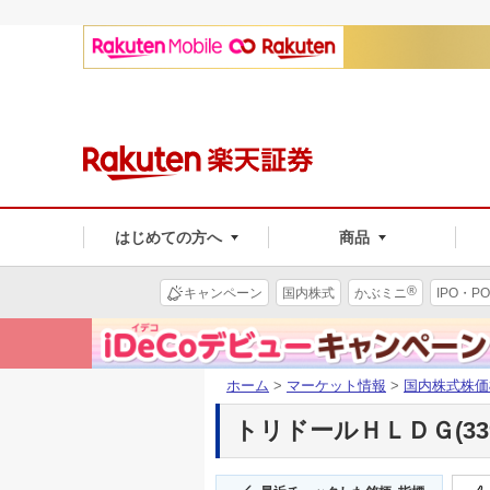
はじめての方へ
商品
®
キャンペーン
国内株式
かぶミニ
IPO・PO
ホーム
>
マーケット情報
>
国内株式株価
トリドールＨＬＤＧ(339