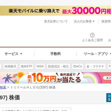
楽天証券について
法人のお客様
投資情
よくあるご質問
サービス
手数料
ツール・アプリ
米国株式
海外ETF
NISA
投資信託・積立
iDeCo
金・プラチナ
F
検索
> トリドールＨＬＤＧ(3397) 株価
7) 株価
貸
0