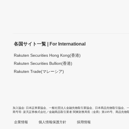
各国サイト一覧 | For International
Rakuten Securities Hong Kong(香港)
Rakuten Securities Bullion(香港)
Rakuten Trade(マレーシア)
加入協会
日本証券業協会
、
一般社団法人金融先物取引業協会
、
日本商品先物取引協会
、
商号等
楽天証券株式会社／金融商品取引業者 関東財務局長（金商）第195号、商品先物
企業情報
個人情報保護方針
採用情報