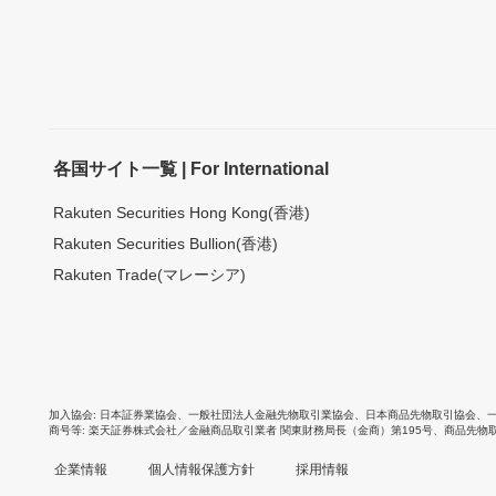
各国サイト一覧 | For International
Rakuten Securities Hong Kong(香港)
Rakuten Securities Bullion(香港)
Rakuten Trade(マレーシア)
加入協会
日本証券業協会
、
一般社団法人金融先物取引業協会
、
日本商品先物取引協会
、
商号等
楽天証券株式会社／金融商品取引業者 関東財務局長（金商）第195号、商品先物
企業情報
個人情報保護方針
採用情報