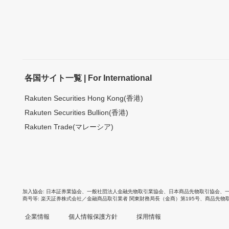
各国サイト一覧 | For International
Rakuten Securities Hong Kong(香港)
Rakuten Securities Bullion(香港)
Rakuten Trade(マレーシア)
加入協会
日本証券業協会
、
一般社団法人金融先物取引業協会
、
日本商品先物取引協会
、
商号等
楽天証券株式会社／金融商品取引業者 関東財務局長（金商）第195号、商品先物
企業情報
個人情報保護方針
採用情報