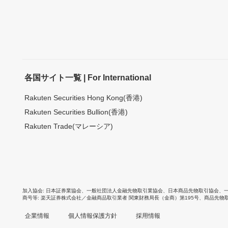
各国サイト一覧 | For International
Rakuten Securities Hong Kong(香港)
Rakuten Securities Bullion(香港)
Rakuten Trade(マレーシア)
加入協会
日本証券業協会
、
一般社団法人金融先物取引業協会
、
日本商品先物取引協会
、
商号等
楽天証券株式会社／金融商品取引業者 関東財務局長（金商）第195号、商品先物
企業情報
個人情報保護方針
採用情報