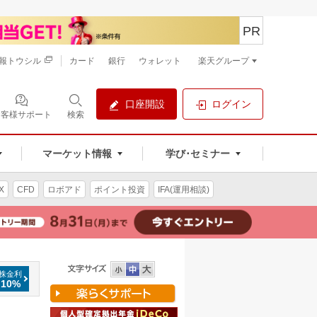
PR
報トウシル
カード
銀行
ウォレット
楽天グループ
口座開設
ログイン
お客様サポート
検索
マーケット情報
学び･セミナー
X
CFD
ロボアド
ポイント投資
IFA(運用相談)
株金利
.10%