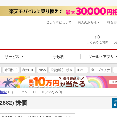
楽天証券について
法人のお客様
投資情
よくあるご質問
サービス
手数料
ツール・アプリ
米国株式
海外ETF
NISA
投資信託・積立
iDeCo
金・プラチナ
F
検索
> イートアンドＨＬＤＧ(2882) 株価
82) 株価
貸
0