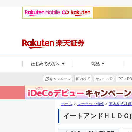
はじめての方へ
商品
®
キャンペーン
国内株式
かぶミニ
IPO・PO
ホーム
>
マーケット情報
>
国内株式株価
イートアンドＨＬＤＧ(28