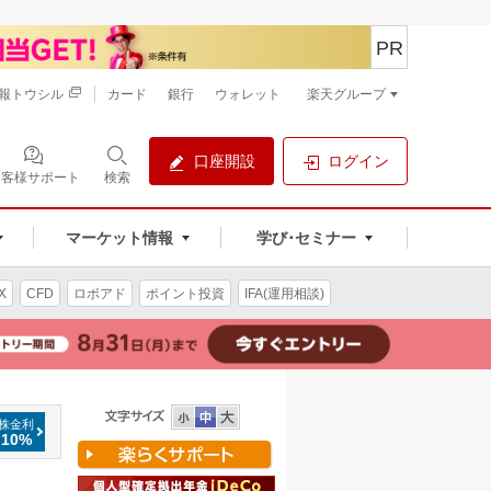
PR
報トウシル
カード
銀行
ウォレット
楽天グループ
口座開設
ログイン
お客様サポート
検索
マーケット情報
学び･セミナー
X
CFD
ロボアド
ポイント投資
IFA(運用相談)
株金利
.10%