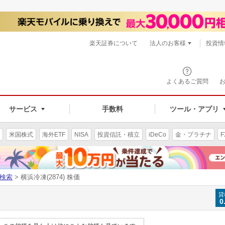
楽天証券について
法人のお客様
投資情
よくあるご質問
サービス
手数料
ツール・アプリ
米国株式
海外ETF
NISA
投資信託・積立
iDeCo
金・プラチナ
F
検索
> 横浜冷凍(2874) 株価
貸
0