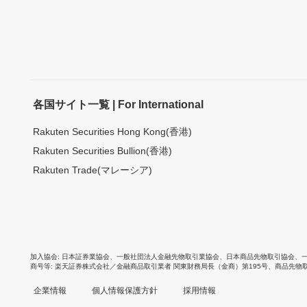
各国サイト一覧 | For International
Rakuten Securities Hong Kong(香港)
Rakuten Securities Bullion(香港)
Rakuten Trade(マレーシア)
加入協会
日本証券業協会
、
一般社団法人金融先物取引業協会
、
日本商品先物取引協会
、
商号等
楽天証券株式会社／金融商品取引業者 関東財務局長（金商）第195号、商品先物
企業情報
個人情報保護方針
採用情報