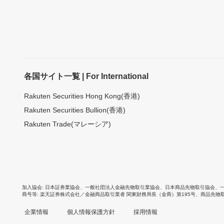
各国サイト一覧 | For International
Rakuten Securities Hong Kong(香港)
Rakuten Securities Bullion(香港)
Rakuten Trade(マレーシア)
加入協会
日本証券業協会
、
一般社団法人金融先物取引業協会
、
日本商品先物取引協会
、
商号等
楽天証券株式会社／金融商品取引業者 関東財務局長（金商）第195号、商品先物
企業情報
個人情報保護方針
採用情報