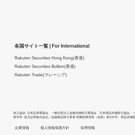
各国サイト一覧 | For International
Rakuten Securities Hong Kong(香港)
Rakuten Securities Bullion(香港)
Rakuten Trade(マレーシア)
加入協会
日本証券業協会
、
一般社団法人金融先物取引業協会
、
日本商品先物取引協会
、
商号等
楽天証券株式会社／金融商品取引業者 関東財務局長（金商）第195号、商品先物
企業情報
個人情報保護方針
採用情報