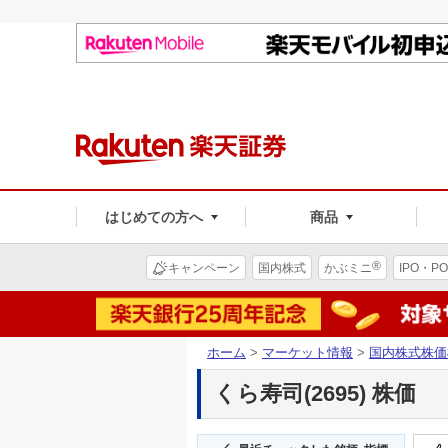
はじめての方へ
商品
®
キャンペーン
国内株式
かぶミニ
IPO・PO
ホーム
>
マーケット情報
>
国内株式株価
くら寿司(2695) 株価