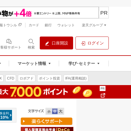
PR
報トウシル
カード
銀行
ウォレット
楽天グループ
口座開設
ログイン
お客様サポート
検索
マーケット情報
学び･セミナー
X
CFD
ロボアド
ポイント投資
IFA(運用相談)
株金利
.10%