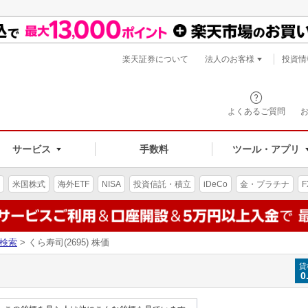
楽天証券について
法人のお客様
投資情
よくあるご質問
サービス
手数料
ツール・アプリ
米国株式
海外ETF
NISA
投資信託・積立
iDeCo
金・プラチナ
F
検索
> くら寿司(2695) 株価
貸
0