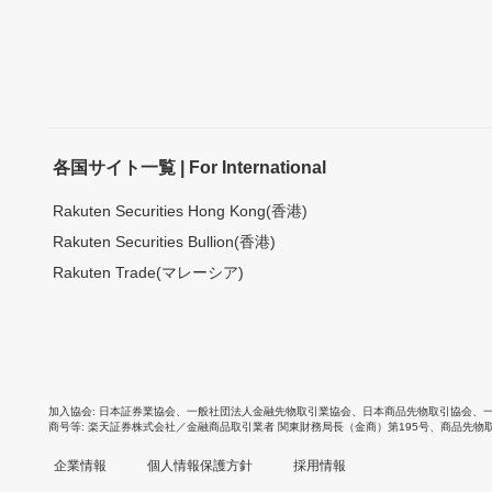
各国サイト一覧 | For International
Rakuten Securities Hong Kong(香港)
Rakuten Securities Bullion(香港)
Rakuten Trade(マレーシア)
加入協会
日本証券業協会
、
一般社団法人金融先物取引業協会
、
日本商品先物取引協会
、
商号等
楽天証券株式会社／金融商品取引業者 関東財務局長（金商）第195号、商品先物
企業情報
個人情報保護方針
採用情報