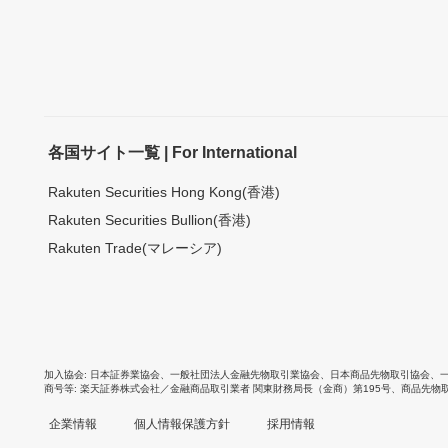
各国サイト一覧 | For International
Rakuten Securities Hong Kong(香港)
Rakuten Securities Bullion(香港)
Rakuten Trade(マレーシア)
加入協会
日本証券業協会
、
一般社団法人金融先物取引業協会
、
日本商品先物取引協会
、
商号等
楽天証券株式会社／金融商品取引業者 関東財務局長（金商）第195号、商品先物
企業情報
個人情報保護方針
採用情報