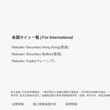
各国サイト一覧 | For International
Rakuten Securities Hong Kong(香港)
Rakuten Securities Bullion(香港)
Rakuten Trade(マレーシア)
加入協会
日本証券業協会
、
一般社団法人金融先物取引業協会
、
日本商品先物取引協会
、
商号等
楽天証券株式会社／金融商品取引業者 関東財務局長（金商）第195号、商品先物
企業情報
個人情報保護方針
採用情報