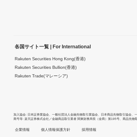
各国サイト一覧 | For International
Rakuten Securities Hong Kong(香港)
Rakuten Securities Bullion(香港)
Rakuten Trade(マレーシア)
加入協会
日本証券業協会
、
一般社団法人金融先物取引業協会
、
日本商品先物取引協会
、
商号等
楽天証券株式会社／金融商品取引業者 関東財務局長（金商）第195号、商品先物
企業情報
個人情報保護方針
採用情報