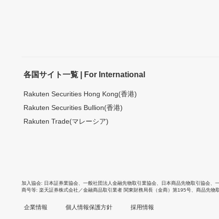
各国サイト一覧 | For International
Rakuten Securities Hong Kong(香港)
Rakuten Securities Bullion(香港)
Rakuten Trade(マレーシア)
加入協会
日本証券業協会
、
一般社団法人金融先物取引業協会
、
日本商品先物取引協会
、
商号等
楽天証券株式会社／金融商品取引業者 関東財務局長（金商）第195号、商品先物
企業情報
個人情報保護方針
採用情報