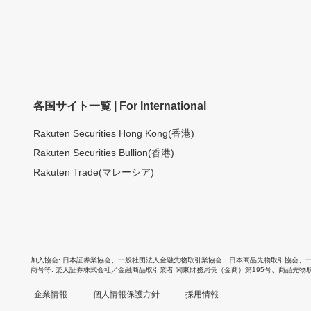
各国サイト一覧 | For International
Rakuten Securities Hong Kong(香港)
Rakuten Securities Bullion(香港)
Rakuten Trade(マレーシア)
加入協会
日本証券業協会
、
一般社団法人金融先物取引業協会
、
日本商品先物取引協会
、
商号等
楽天証券株式会社／金融商品取引業者 関東財務局長（金商）第195号、商品先物
企業情報
個人情報保護方針
採用情報