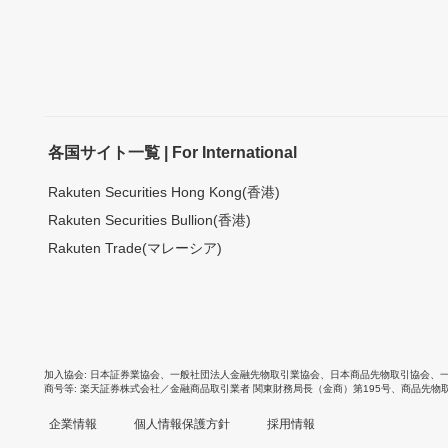
各国サイト一覧 | For International
Rakuten Securities Hong Kong(香港)
Rakuten Securities Bullion(香港)
Rakuten Trade(マレーシア)
加入協会
日本証券業協会
、
一般社団法人金融先物取引業協会
、
日本商品先物取引協会
、
商号等
楽天証券株式会社／金融商品取引業者 関東財務局長（金商）第195号、商品先物
企業情報
個人情報保護方針
採用情報