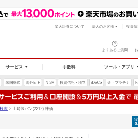
楽天証券について
法人のお客様
投資情
よくあるご質問
サービス
手数料
ツール・アプリ
米国株式
海外ETF
NISA
投資信託・積立
iDeCo
金・プラチナ
F
検索
> 山崎製パン(2212) 株価
貸
0