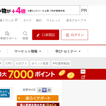
PR
報トウシル
カード
銀行
ウォレット
楽天グループ
口座開設
ログイン
お客様サポート
検索
マーケット情報
学び･セミナー
X
CFD
ロボアド
ポイント投資
IFA(運用相談)
株金利
.10%