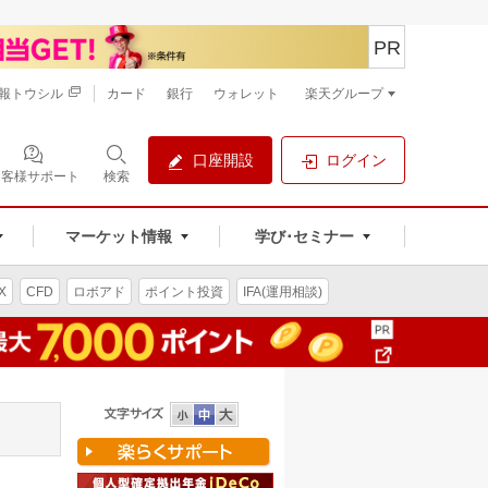
PR
報トウシル
カード
銀行
ウォレット
楽天グループ
口座開設
ログイン
お客様サポート
検索
マーケット情報
学び･セミナー
X
CFD
ロボアド
ポイント投資
IFA(運用相談)