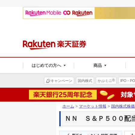
はじめての方へ
商品
®
キャンペーン
国内株式
かぶミニ
IPO・PO
ホーム
>
マーケット情報
>
国内株式株価
ＮＮ Ｓ＆Ｐ５００配当貴