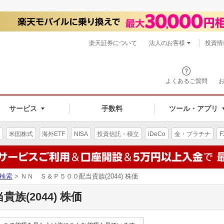
楽天証券について
法人のお客様
投資情
よくあるご質問
サービス
手数料
ツール・アプリ
米国株式
海外ETF
NISA
投資信託・積立
iDeCo
金・プラチナ
F
検索
> ＮＮ Ｓ＆Ｐ５００配当貴族(2044) 株価
族(2044) 株価