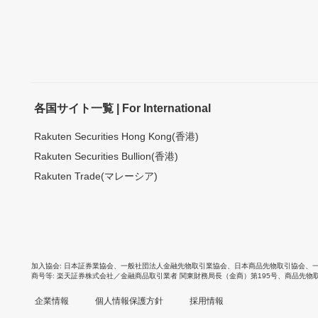
各国サイト一覧 | For International
Rakuten Securities Hong Kong(香港)
Rakuten Securities Bullion(香港)
Rakuten Trade(マレーシア)
加入協会
日本証券業協会
、
一般社団法人金融先物取引業協会
、
日本商品先物取引協会
、
商号等
楽天証券株式会社／金融商品取引業者 関東財務局長（金商）第195号、商品先物
企業情報
個人情報保護方針
採用情報