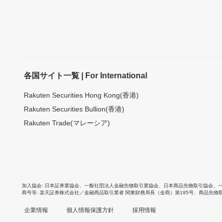
各国サイト一覧 | For International
Rakuten Securities Hong Kong(香港)
Rakuten Securities Bullion(香港)
Rakuten Trade(マレーシア)
加入協会
日本証券業協会
、
一般社団法人金融先物取引業協会
、
日本商品先物取引協会
、
商号等
楽天証券株式会社／金融商品取引業者 関東財務局長（金商）第195号、商品先物
企業情報
個人情報保護方針
採用情報