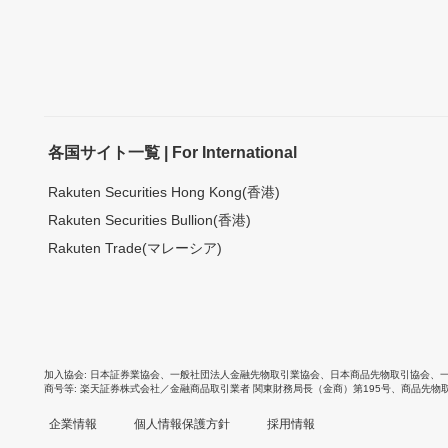
各国サイト一覧 | For International
Rakuten Securities Hong Kong(香港)
Rakuten Securities Bullion(香港)
Rakuten Trade(マレーシア)
加入協会
日本証券業協会
、
一般社団法人金融先物取引業協会
、
日本商品先物取引協会
、
商号等
楽天証券株式会社／金融商品取引業者 関東財務局長（金商）第195号、商品先物
企業情報
個人情報保護方針
採用情報