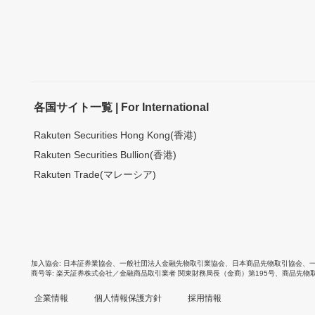
各国サイト一覧 | For International
Rakuten Securities Hong Kong(香港)
Rakuten Securities Bullion(香港)
Rakuten Trade(マレーシア)
加入協会
日本証券業協会
、
一般社団法人金融先物取引業協会
、
日本商品先物取引協会
、
商号等
楽天証券株式会社／金融商品取引業者 関東財務局長（金商）第195号、商品先物
企業情報
個人情報保護方針
採用情報