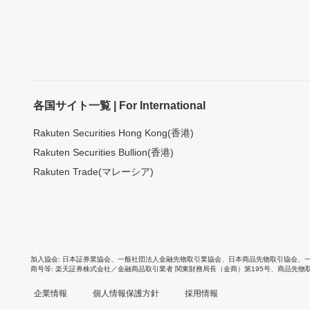
各国サイト一覧 | For International
Rakuten Securities Hong Kong(香港)
Rakuten Securities Bullion(香港)
Rakuten Trade(マレーシア)
加入協会
日本証券業協会
、
一般社団法人金融先物取引業協会
、
日本商品先物取引協会
、
商号等
楽天証券株式会社／金融商品取引業者 関東財務局長（金商）第195号、商品先物
企業情報
個人情報保護方針
採用情報