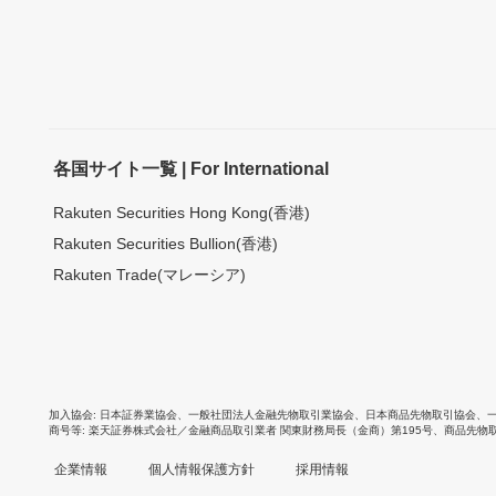
各国サイト一覧 | For International
Rakuten Securities Hong Kong(香港)
Rakuten Securities Bullion(香港)
Rakuten Trade(マレーシア)
加入協会
日本証券業協会
、
一般社団法人金融先物取引業協会
、
日本商品先物取引協会
、
商号等
楽天証券株式会社／金融商品取引業者 関東財務局長（金商）第195号、商品先物
企業情報
個人情報保護方針
採用情報