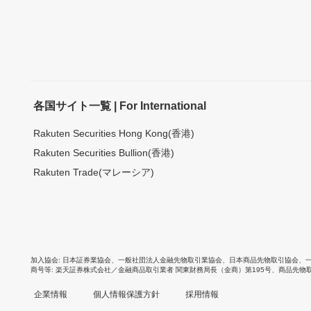
各国サイト一覧 | For International
Rakuten Securities Hong Kong(香港)
Rakuten Securities Bullion(香港)
Rakuten Trade(マレーシア)
加入協会
日本証券業協会
、
一般社団法人金融先物取引業協会
、
日本商品先物取引協会
、
商号等
楽天証券株式会社／金融商品取引業者 関東財務局長（金商）第195号、商品先物
企業情報
個人情報保護方針
採用情報