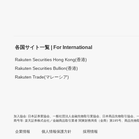
各国サイト一覧 | For International
Rakuten Securities Hong Kong(香港)
Rakuten Securities Bullion(香港)
Rakuten Trade(マレーシア)
加入協会
日本証券業協会
、
一般社団法人金融先物取引業協会
、
日本商品先物取引協会
、
商号等
楽天証券株式会社／金融商品取引業者 関東財務局長（金商）第195号、商品先物
企業情報
個人情報保護方針
採用情報