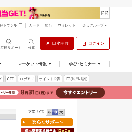
PR
報トウシル
カード
銀行
ウォレット
楽天グループ
口座開設
ログイン
お客様サポート
検索
マーケット情報
学び･セミナー
X
CFD
ロボアド
ポイント投資
IFA(運用相談)