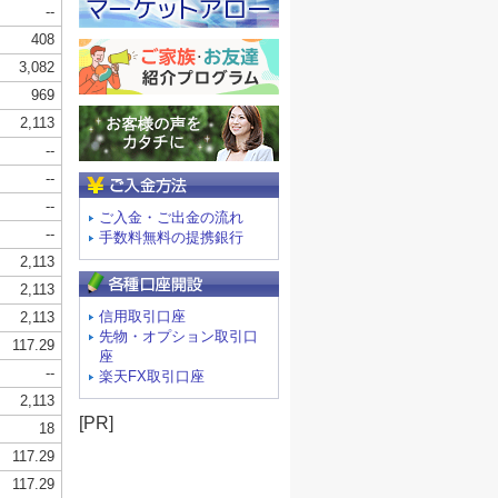
ご入金方法
ご入金・ご出金の流れ
手数料無料の提携銀行
信用取引口座
先物・オプション取引口
座
楽天FX取引口座
[PR]