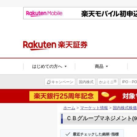
はじめての方へ
商品
®
キャンペーン
国内株式
かぶミニ
IPO・PO
ホーム
>
マーケット情報
>
国内株式株価
ＣＢグループマネジメント(98
最近チェックした銘柄･指標