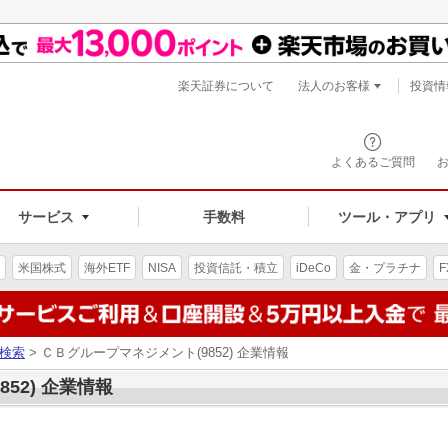
楽天証券について
法人のお客様
投資情
よくあるご質問
サービス
手数料
ツール・アプリ
米国株式
海外ETF
NISA
投資信託・積立
iDeCo
金・プラチナ
F
検索
> ＣＢグループマネジメント(9852) 企業情報
52) 企業情報