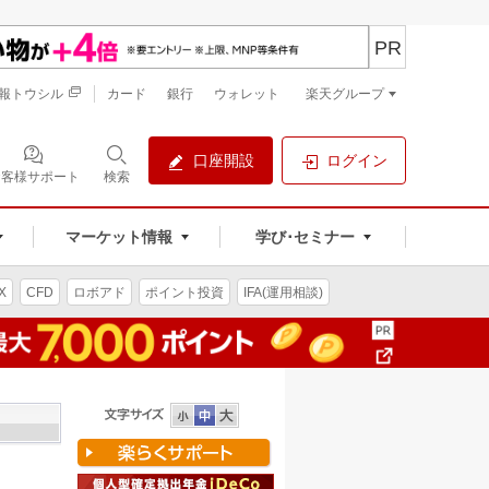
PR
報トウシル
カード
銀行
ウォレット
楽天グループ
口座開設
ログイン
お客様サポート
検索
マーケット情報
学び･セミナー
X
CFD
ロボアド
ポイント投資
IFA(運用相談)