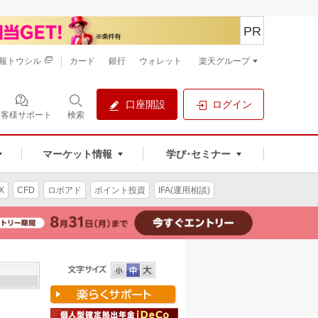
PR
報トウシル
カード
銀行
ウォレット
楽天グループ
口座開設
ログイン
お客様サポート
検索
マーケット情報
学び･セミナー
X
CFD
ロボアド
ポイント投資
IFA(運用相談)