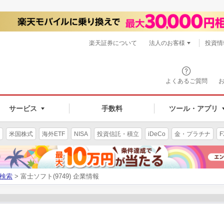
楽天証券について
法人のお客様
投資情
よくあるご質問
サービス
手数料
ツール・アプリ
米国株式
海外ETF
NISA
投資信託・積立
iDeCo
金・プラチナ
F
検索
> 富士ソフト(9749) 企業情報