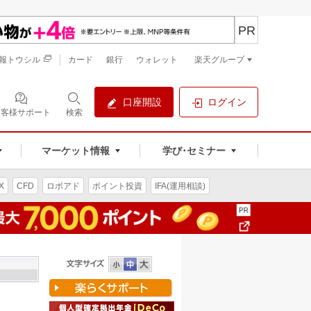
PR
報トウシル
カード
銀行
ウォレット
楽天グループ
口座開設
ログイン
お客様サポート
検索
マーケット情報
学び･セミナー
X
CFD
ロボアド
ポイント投資
IFA(運用相談)