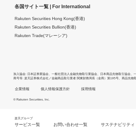
各国サイト一覧 | For International
Rakuten Securities Hong Kong(香港)
Rakuten Securities Bullion(香港)
Rakuten Trade(マレーシア)
加入協会
日本証券業協会
、
一般社団法人金融先物取引業協会
、
日本商品先物取引協会
、
商号等
楽天証券株式会社／金融商品取引業者 関東財務局長（金商）第195号、商品先物
企業情報
個人情報保護方針
採用情報
© Rakuten Securities, Inc.
楽天グループ
サービス一覧
お問い合わせ一覧
サステナビリティ