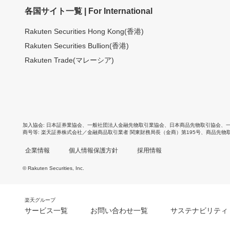
各国サイト一覧 | For International
Rakuten Securities Hong Kong(香港)
Rakuten Securities Bullion(香港)
Rakuten Trade(マレーシア)
加入協会
日本証券業協会
、
一般社団法人金融先物取引業協会
、
日本商品先物取引協会
、
商号等
楽天証券株式会社／金融商品取引業者 関東財務局長（金商）第195号、商品先物
企業情報
個人情報保護方針
採用情報
© Rakuten Securities, Inc.
楽天グループ
サービス一覧
お問い合わせ一覧
サステナビリティ