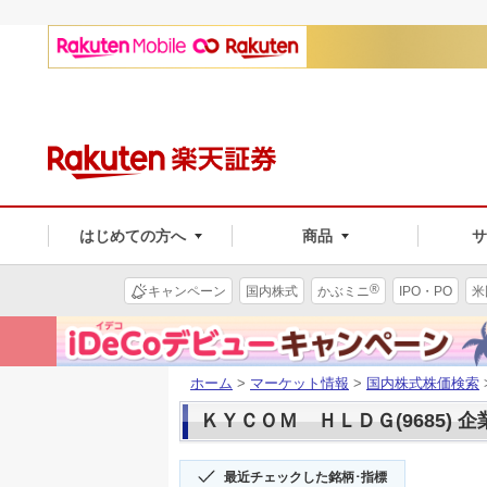
はじめての方へ
商品
®
キャンペーン
国内株式
かぶミニ
IPO・PO
米
ホーム
>
マーケット情報
>
国内株式株価検索
ＫＹＣＯＭ ＨＬＤＧ(9685) 
最近チェックした銘柄･指標