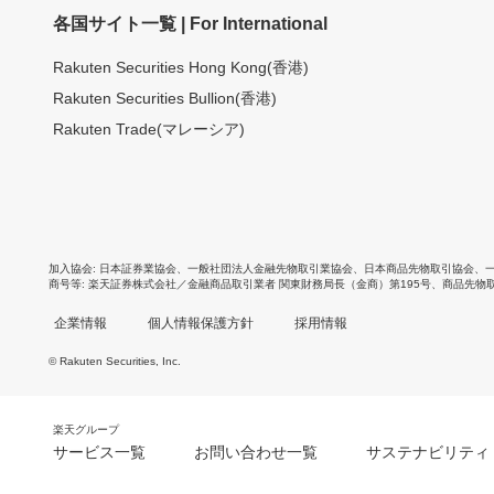
各国サイト一覧 | For International
Rakuten Securities Hong Kong(香港)
Rakuten Securities Bullion(香港)
Rakuten Trade(マレーシア)
加入協会
日本証券業協会
、
一般社団法人金融先物取引業協会
、
日本商品先物取引協会
、
商号等
楽天証券株式会社／金融商品取引業者 関東財務局長（金商）第195号、商品先物
企業情報
個人情報保護方針
採用情報
© Rakuten Securities, Inc.
楽天グループ
サービス一覧
お問い合わせ一覧
サステナビリティ