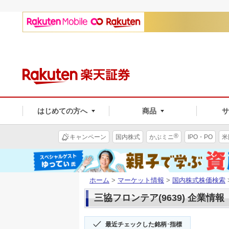
はじめての方へ
商品
®
キャンペーン
国内株式
かぶミニ
IPO・PO
米
ホーム
>
マーケット情報
>
国内株式株価検索
三協フロンテア(9639) 企業情報
最近チェックした銘柄･指標