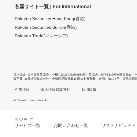
各国サイト一覧 | For International
Rakuten Securities Hong Kong(香港)
Rakuten Securities Bullion(香港)
Rakuten Trade(マレーシア)
加入協会
日本証券業協会
、
一般社団法人金融先物取引業協会
、
日本商品先物取引協会
、
商号等
楽天証券株式会社／金融商品取引業者 関東財務局長（金商）第195号、商品先物
企業情報
個人情報保護方針
採用情報
© Rakuten Securities, Inc.
楽天グループ
サービス一覧
お問い合わせ一覧
サステナビリティ