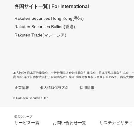
各国サイト一覧 | For International
Rakuten Securities Hong Kong(香港)
Rakuten Securities Bullion(香港)
Rakuten Trade(マレーシア)
加入協会
日本証券業協会
、
一般社団法人金融先物取引業協会
、
日本商品先物取引協会
、
商号等
楽天証券株式会社／金融商品取引業者 関東財務局長（金商）第195号、商品先物
企業情報
個人情報保護方針
採用情報
© Rakuten Securities, Inc.
楽天グループ
サービス一覧
お問い合わせ一覧
サステナビリティ