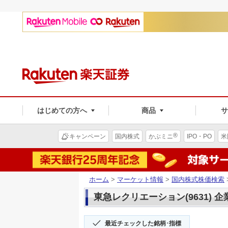
はじめての方へ
商品
®
キャンペーン
国内株式
かぶミニ
IPO・PO
米
ホーム
>
マーケット情報
>
国内株式株価検索
東急レクリエーション(9631) 
最近チェックした銘柄･指標