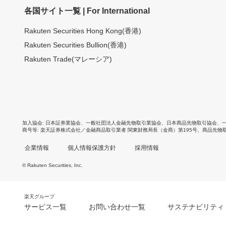
各国サイト一覧 | For International
Rakuten Securities Hong Kong(香港)
Rakuten Securities Bullion(香港)
Rakuten Trade(マレーシア)
加入協会
日本証券業協会
、
一般社団法人金融先物取引業協会
、
日本商品先物取引協会
、
商号等
楽天証券株式会社／金融商品取引業者 関東財務局長（金商）第195号、商品先物
企業情報
個人情報保護方針
採用情報
© Rakuten Securities, Inc.
楽天グループ
サービス一覧
お問い合わせ一覧
サステナビリティ