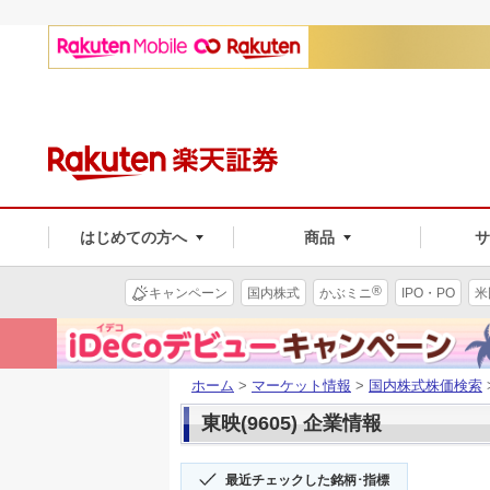
はじめての方へ
商品
®
キャンペーン
国内株式
かぶミニ
IPO・PO
米
ホーム
>
マーケット情報
>
国内株式株価検索
東映(9605) 企業情報
最近チェックした銘柄･指標