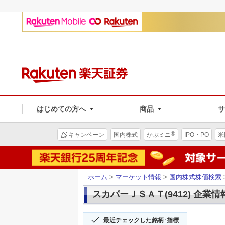
はじめての方へ
商品
®
キャンペーン
国内株式
かぶミニ
IPO・PO
米
ホーム
>
マーケット情報
>
国内株式株価検索
スカパーＪＳＡＴ(9412) 企業情
最近チェックした銘柄･指標