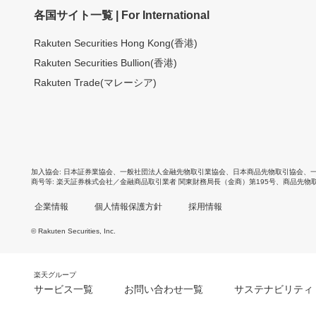
各国サイト一覧 | For International
Rakuten Securities Hong Kong(香港)
Rakuten Securities Bullion(香港)
Rakuten Trade(マレーシア)
加入協会
日本証券業協会
、
一般社団法人金融先物取引業協会
、
日本商品先物取引協会
、
商号等
楽天証券株式会社／金融商品取引業者 関東財務局長（金商）第195号、商品先物
企業情報
個人情報保護方針
採用情報
© Rakuten Securities, Inc.
楽天グループ
サービス一覧
お問い合わせ一覧
サステナビリティ